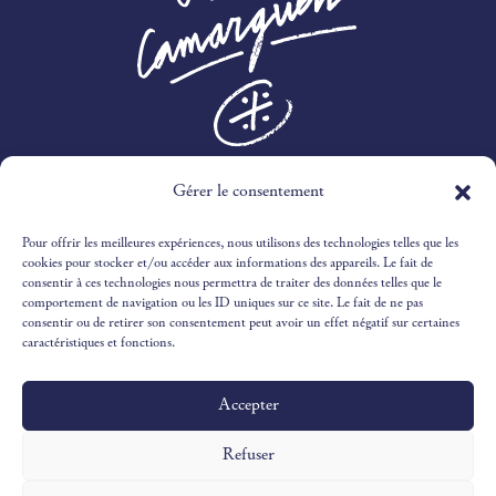
Gérer le consentement
3 RTE DES MARINES,
30240 LE GRAU-DU-ROI
Pour offrir les meilleures expériences, nous utilisons des technologies telles que les
04 66 51 51 65
cookies pour stocker et/ou accéder aux informations des appareils. Le fait de
consentir à ces technologies nous permettra de traiter des données telles que le
comportement de navigation ou les ID uniques sur ce site. Le fait de ne pas
RECEPTION@OUSTAUCAMARGUEN.COM
consentir ou de retirer son consentement peut avoir un effet négatif sur certaines
caractéristiques et fonctions.
Accepter
Design & Illustrations par
©Victoria Ivaldy Studio
Développement par
©Pantastic Studio
Refuser