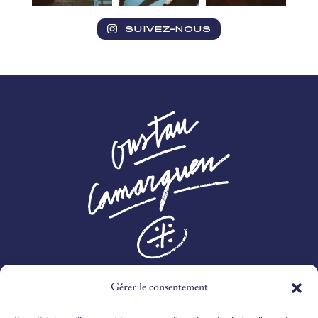
SUIVEZ-NOUS
Gérer le consentement
3 RTE DES MARINES,
30240 LE GRAU-DU-ROI