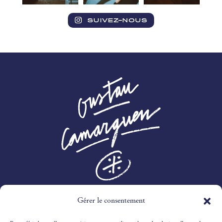
SUIVEZ-NOUS
Gérer le consentement
3 RTE DES MARINES,
30240 LE GRAU-DU-ROI