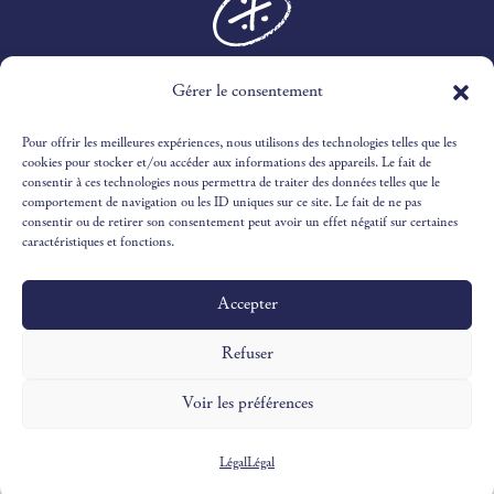
Gérer le consentement
3 RTE DES MARINES,
30240 LE GRAU-DU-ROI
Pour offrir les meilleures expériences, nous utilisons des technologies telles que les
04 66 51 51 65
cookies pour stocker et/ou accéder aux informations des appareils. Le fait de
consentir à ces technologies nous permettra de traiter des données telles que le
comportement de navigation ou les ID uniques sur ce site. Le fait de ne pas
RECEPTION@OUSTAUCAMARGUEN.COM
consentir ou de retirer son consentement peut avoir un effet négatif sur certaines
caractéristiques et fonctions.
Accepter
Design & Illustrations par
©Victoria Ivaldy Studio
Développement par
©Pantastic Studio
Refuser
Voir les préférences
Légal
Légal