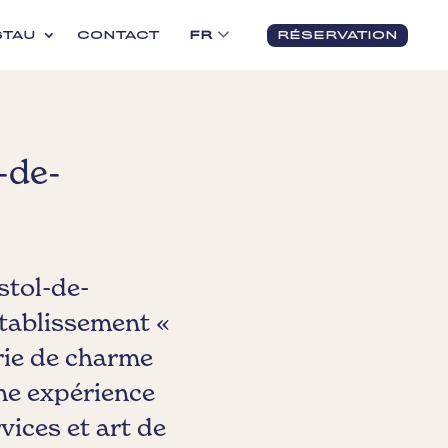
FR
STAU
CONTACT
RÉSERVATION
-de-
stol-de-
établissement «
erie de charme
une expérience
vices et art de