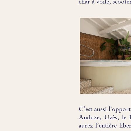
char à voile, scoot
C’est aussi l’oppor
Anduze, Uzès, le 
aurez l’entière libe