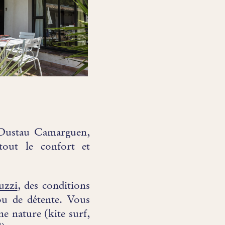
l'Oustau Camarguen,
tout le confort et
uzzi
, des conditions
 ou de détente. Vous
e nature (kite surf,