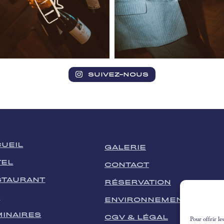
SUIVEZ-NOUS
UEIL
GALERIE
TEL
CONTACT
STAURANT
RÉSERVATION
A
ENVIRONNEMENT
INAIRES
CGV & LÉGAL
Pour offrir le