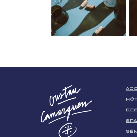
ACC
HÔ
RE
SP
SÉM