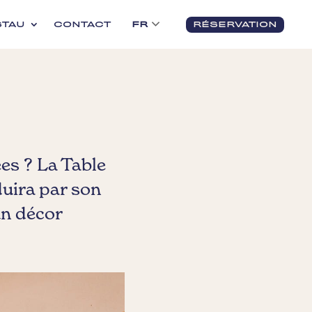
FR
STAU
CONTACT
RÉSERVATION
es ? La Table
duira par son
un décor