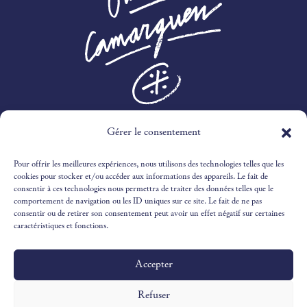
3 RTE DES MARINES,
Gérer le consentement
30240 LE GRAU-DU-ROI
Pour offrir les meilleures expériences, nous utilisons des technologies telles que les
04 66 51 51 65
cookies pour stocker et/ou accéder aux informations des appareils. Le fait de
consentir à ces technologies nous permettra de traiter des données telles que le
comportement de navigation ou les ID uniques sur ce site. Le fait de ne pas
RECEPTION@OUSTAUCAMARGUEN.COM
consentir ou de retirer son consentement peut avoir un effet négatif sur certaines
caractéristiques et fonctions.
Accepter
Design & Illustrations par
©Victoria Ivaldy Studio
Développement par
©Pantastic Studio
Refuser