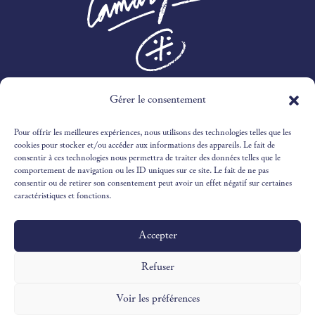
3 RTE DES MARINES,
Gérer le consentement
30240 LE GRAU-DU-ROI
Pour offrir les meilleures expériences, nous utilisons des technologies telles que les
04 66 51 51 65
cookies pour stocker et/ou accéder aux informations des appareils. Le fait de
consentir à ces technologies nous permettra de traiter des données telles que le
comportement de navigation ou les ID uniques sur ce site. Le fait de ne pas
RECEPTION@OUSTAUCAMARGUEN.COM
consentir ou de retirer son consentement peut avoir un effet négatif sur certaines
caractéristiques et fonctions.
Accepter
Design & Illustrations par
©Victoria Ivaldy Studio
Développement par
©Pantastic Studio
Refuser
Voir les préférences