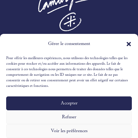
3 RTE DES MARINES,
Gérer le consentement
30240 LE GRAU-DU-ROI
Pour offrir les meilleures expériences, nous utilisons des technologies telles que les
04 66 51 51 65
cookies pour stocker et/ou accéder aux informations des appareils. Le fait de
consentir à ces technologies nous permettra de traiter des données telles que le
comportement de navigation ou les ID uniques sur ce site. Le fait de ne pas
RECEPTION@OUSTAUCAMARGUEN.COM
consentir ou de retirer son consentement peut avoir un effet négatif sur certaines
caractéristiques et fonctions.
Accepter
Design & Illustrations par
©Victoria Ivaldy Studio
Développement par
©Pantastic Studio
Refuser
Voir les préférences