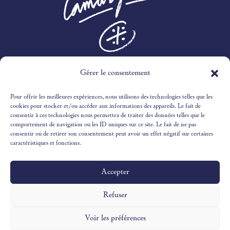
3 RTE DES MARINES,
Gérer le consentement
30240 LE GRAU-DU-ROI
Pour offrir les meilleures expériences, nous utilisons des technologies telles que les
04 66 51 51 65
cookies pour stocker et/ou accéder aux informations des appareils. Le fait de
consentir à ces technologies nous permettra de traiter des données telles que le
comportement de navigation ou les ID uniques sur ce site. Le fait de ne pas
RECEPTION@OUSTAUCAMARGUEN.COM
consentir ou de retirer son consentement peut avoir un effet négatif sur certaines
caractéristiques et fonctions.
Accepter
Design & Illustrations par
©Victoria Ivaldy Studio
Développement par
©Pantastic Studio
Refuser
Voir les préférences